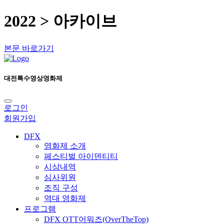
2022 > 아카이브
본문 바로가기
대전특수영상영화제
로그인
회원가입
DFX
영화제 소개
페스티벌 아이덴티티
시상내역
심사위원
조직 구성
역대 영화제
프로그램
DFX OTT어워즈(OverTheTop)